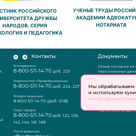
УЧЕНЫЕ ТРУДЫ РОССИ
СТНИК РОССИЙСКОГО
АКАДЕМИИ АДВОКАТУ
ИВЕРСИТЕТА ДРУЖБЫ
НОТАРИАТА
НАРОДОВ. СЕРИЯ
ХОЛОГИЯ И ПЕДАГОГИКА
Контакты
Документы:
Техподдержка
Отзыв согласия на
8-800-511-14-70
доб. 225
я,
персональных данн
Пользовательское
соглашение
Издательство «Профобразование»
8-800-511-14-70
Политика
Мы обрабатываем 
доб. 224, 227
конфиденциальнос
и используем куки
Положение о защи
Телефон редакции:
конфиденциально
персональных данн
8-800-511-14-70
(доб. 208)
,
Согласие на обраб
а
персональных данн
Отдел продаж
8-800-511-14-70
доб. 122, 126,
ой
142, 144, 161, 168
Почта редакции: