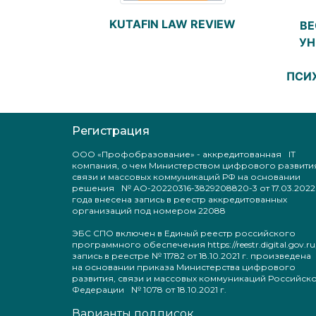
KUTAFIN LAW REVIEW
ВЕ
УН
ПСИ
Регистрация
ООО «Профобразование» - аккредитованная IT
компания, о чем Министерством цифрового развити
связи и массовых коммуникаций РФ на основании
решения № АО-20220316-3829208820-3 от 17.03.2022
года внесена запись в реестр аккредитованных
организаций под номером 22088
ЭБС СПО включен в Единый реестр российского
программного обеспечения https://reestr.digital.gov.ru
запись в реестре № 11782 от 18.10.2021 г. произведен
на основании приказа Министерства цифрового
развития, связи и массовых коммуникаций Российск
Федерации № 1078 от 18.10.2021 г.
Варианты подписок