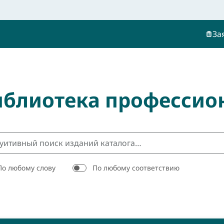
За
иблиотека профессио
По любому слову
По любому соответствию