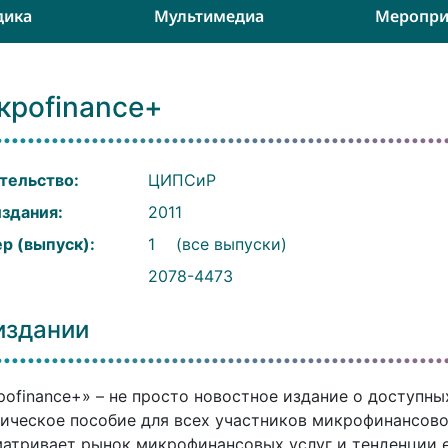
дика
Мультимедиа
Меропри
кроfinance+
тельство:
ЦИПСиР
издания:
2011
р (выпуск):
1
(все выпуски)
:
2078-4473
издании
оfinance+» – не просто новостное издание о доступны
ическое пособие для всех участников микрофинансово
атривает рынок микрофинансовых услуг и тенденции е