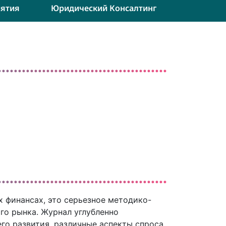
ятия
Юридический Консалтинг
х финансах, это серьезное методико-
го рынка. Журнал углубленно
го развития, различные аспекты спроса