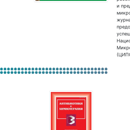
и пре
микро
журна
предо
успеш
Наци
Микр
(ЦИПС