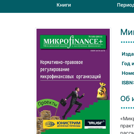
Книги
Перио
Ми
Изда
Год 
Номе
ISBN
Об 
«Микр
практ
рассм