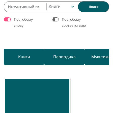
Книги
Поиск
По любому
По любому
слову
соответствию
Книги
Периодика
Мультиме