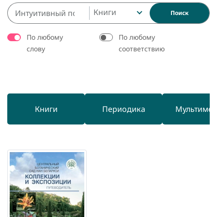
Книги
Поиск
По любому
По любому
слову
соответствию
Книги
Периодика
Мультиме