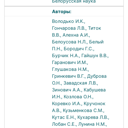
Белорусская наука
Авторы:
Володько И.К.,
Гончарова Л.В., Титок
В.В., Алехна А.И.,
Белоусова Н.Л., Белый
П.Н., Бородич Г.С.,
Бурчик Н.А., Гайшун В.В.,
Гаранович И.М.,
Глушакова Н.М.,
Гринкевич В.Г., Дуброва
О.Н., Завадская Л.В.,
Зинович А.А., Кабушева
И.Н., Козлова О.Н.,
Коревко И.А., Кручонок
А.В., Кузьменкова С.М.,
Кутас Е.Н., Кухарева Л.В.,
Лобан С.Е., Лунина Н.М.,