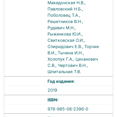
Македонская Н.В.,
Павловский Н.Б.,
Поболовец Т.А.,
Решетников В.Н.,
Рудевич М.Н.,
Рыженкова Ю.И.,
Свитковская О.И.,
Спиридович Е.В., Торчик
В.И., Тычина И.Н.,
Холопук Г.А., Цеханович
С.В., Чертович В.Н.,
Шпитальная Т.В.
Год издания:
2019
ISBN:
978-985-08-2396-0