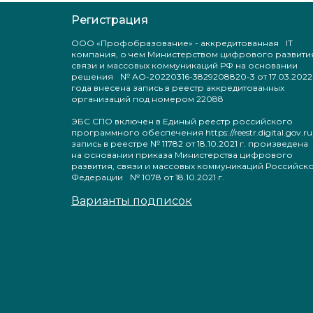
Регистрация
ООО «Профобразование» - аккредитованная IT
компания, о чем Министерством цифрового развити
связи и массовых коммуникаций РФ на основании
решения № АО-20220316-3829208820-3 от 17.03.2022
года внесена запись в реестр аккредитованных
организаций под номером 22088
ЭБС СПО включен в Единый реестр российского
программного обеспечения https://reestr.digital.gov.ru
запись в реестре № 11782 от 18.10.2021 г. произведен
на основании приказа Министерства цифрового
развития, связи и массовых коммуникаций Российск
Федерации № 1078 от 18.10.2021 г.
Варианты подписок