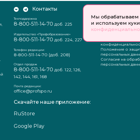
Контакты
Документы:
Мы обрабатываем 
Техподдержка
Отзыв согласия на
и используем куки
8-800-511-14-70
доб. 225
я,
персональных данн
конфиденциально
Пользовательское
соглашение
Издательство «Профобразование»
8-800-511-14-70
Политика
доб. 224, 227
конфиденциальнос
Положение о защи
Телефон редакции:
персональных данн
8-800-511-14-70
(доб. 208)
,
Согласие на обраб
а
персональных данн
Отдел продаж
8-800-511-14-70
доб. 122, 126,
ой
142, 144, 161, 168
Почта редакции:
office@profspo.ru
Скачайте наше приложение:
RuStore
Google Play