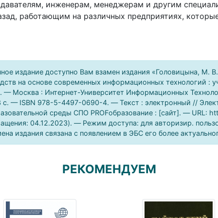
давателям, инженерам, менеджерам и другим специали
азад, работающим на различных предприятиях, которы
ное издание доступно Вам взамен издания «Головицына, М. 
дств на основе современных информационных технологий : уч
. — Москва : Интернет-Университет Информационных Техноло
 c. — ISBN 978-5-4497-0690-4. — Текст : электронный // Эл
азовательной среды СПО PROFобразование : [сайт]. — URL: http
ащения: 04.12.2023). — Режим доступа: для авторизир. польз
ена издания связана с появлением в ЭБС его более актуально
РЕКОМЕНДУЕМ