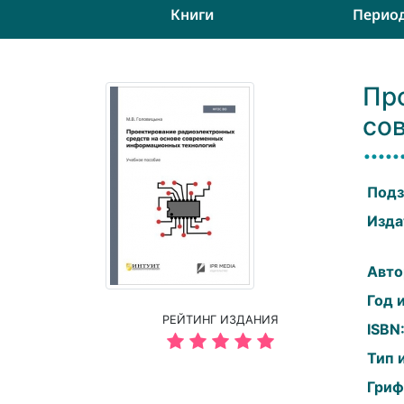
Книги
Перио
Пр
со
Подз
Изда
Авто
Год 
РЕЙТИНГ ИЗДАНИЯ
ISBN
Тип 
Гриф