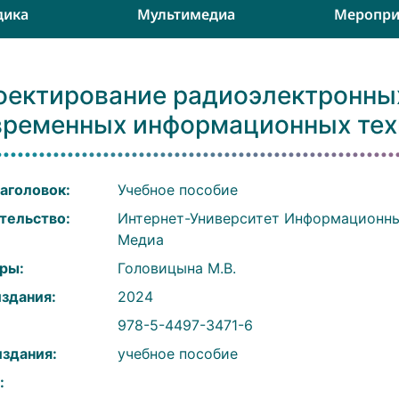
дика
Мультимедиа
Меропри
оектирование радиоэлектронных
временных информационных тех
аголовок:
Учебное пособие
тельство:
Интернет-Университет Информационны
Медиа
ры:
Головицына М.В.
издания:
2024
:
978-5-4497-3471-6
издания:
учебное пособие
: