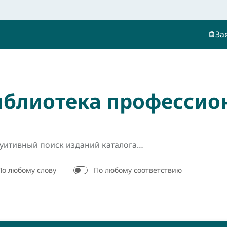
За
иблиотека профессио
По любому слову
По любому соответствию