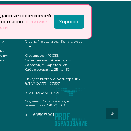
Инфо:
данные посетителей
 обработку
Учредитель: Общество с
 согласно
политике
Хорошо
ых
ограниченной
сти
ответственностью
«Профобразование»
ти
Главный редактор: Богатырева
те
Е. А.
ых
отку
Юр. адрес: 410033,
ых
Саратовская область, г.о.
Саратов, г. Саратов, Ул
Хабаровская, д.25, кв 159
Свидетельство о регистрации:
ЭЛ № ФС 77 - 77627
1126455002520
ОГРН:
Сведения об основном виде
ОКВЭД 63.11.1
деятельности:
↓
6455057001
ИНН: