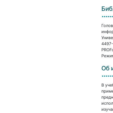
Биб
Голов
инфор
Униве
4497-
PROFо
Режим
Об 
В уче
приме
предн
испол
изуча