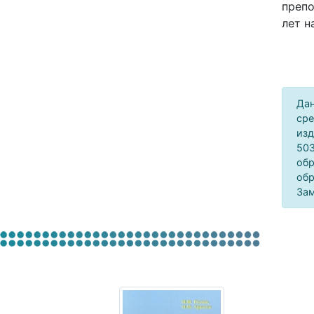
препо
лет н
Дан
сре
изд
503
обр
обр
Зам