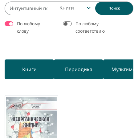
Книги
Поиск
По любому
По любому
слову
соответствию
Книги
Периодика
Мультиме