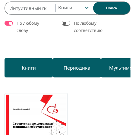
Книги
Поиск
По любому
По любому
слову
соответствию
Книги
Периодика
Мультиме