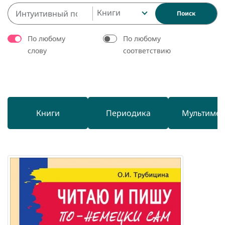
Книги
Поиск
По любому
По любому
слову
соответствию
Книги
Периодика
Мультиме