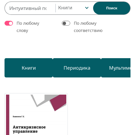
Книги
Поиск
По любому
По любому
слову
соответствию
Книги
Периодика
Мультиме