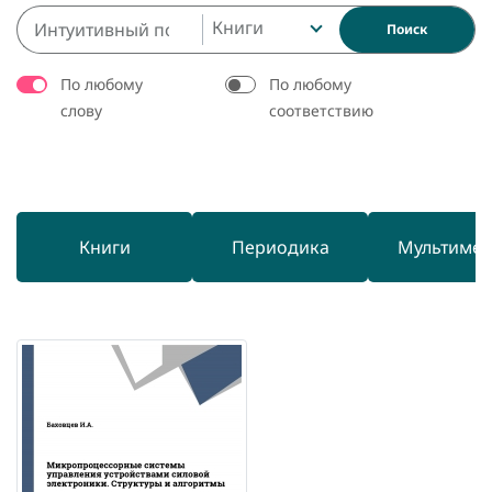
Книги
Поиск
По любому
По любому
слову
соответствию
Книги
Периодика
Мультиме