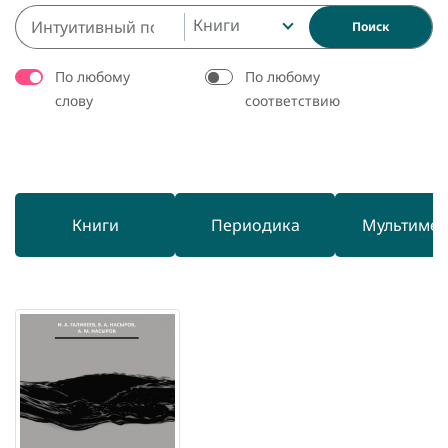
Книги
Поиск
По любому
По любому
слову
соответствию
Книги
Периодика
Мультиме