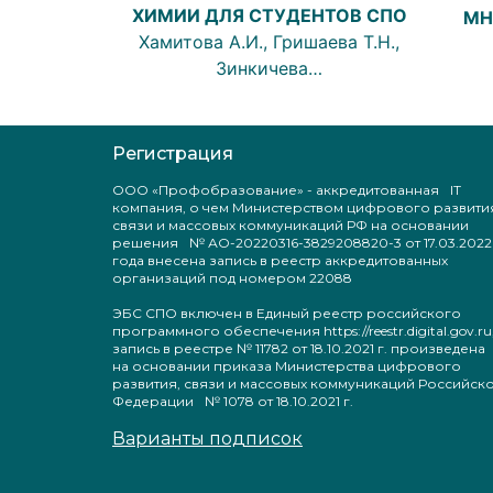
ХИМИИ ДЛЯ СТУДЕНТОВ СПО
МН
Хамитова А.И., Гришаева Т.Н.,
Зинкичева…
Регистрация
ООО «Профобразование» - аккредитованная IT
компания, о чем Министерством цифрового развити
связи и массовых коммуникаций РФ на основании
решения № АО-20220316-3829208820-3 от 17.03.2022
года внесена запись в реестр аккредитованных
организаций под номером 22088
ЭБС СПО включен в Единый реестр российского
программного обеспечения https://reestr.digital.gov.ru
запись в реестре № 11782 от 18.10.2021 г. произведен
на основании приказа Министерства цифрового
развития, связи и массовых коммуникаций Российск
Федерации № 1078 от 18.10.2021 г.
Варианты подписок