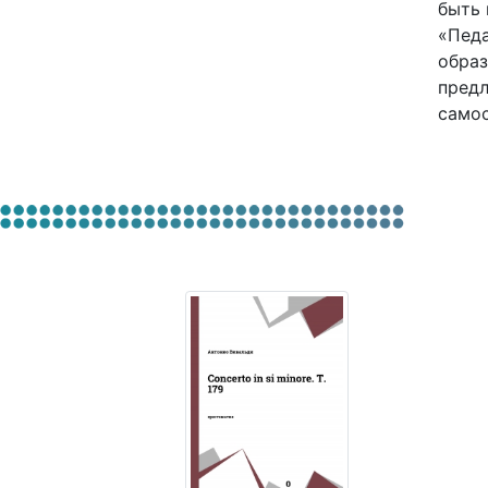
быть 
«Педа
образ
предл
самос