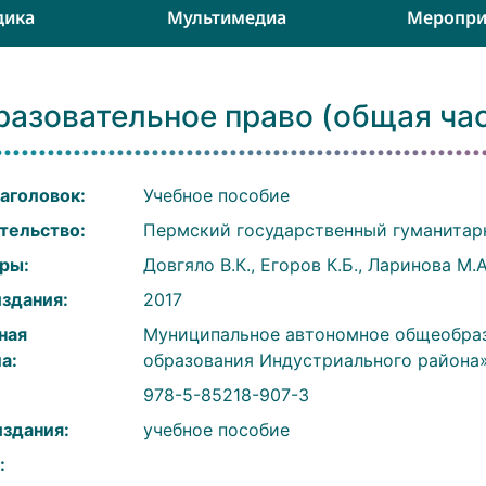
дика
Мультимедиа
Меропри
разовательное право (общая час
аголовок:
Учебное пособие
тельство:
Пермский государственный гуманитар
ры:
Довгяло В.К., Егоров К.Б., Ларинова М.
издания:
2017
ная
Муниципальное автономное общеобраз
а:
образования Индустриального района»
:
978-5-85218-907-3
издания:
учебное пособие
: