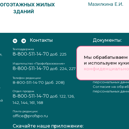
Мазилкина Е.И.
ОГОЭТАЖНЫХ ЖИЛЫХ
ЗДАНИЙ
Контакты
Документы:
Техподдержка
Отзыв согласия на
8-800-511-14-70
доб. 225
я,
персональных данн
Мы обрабатываем 
Пользовательское
и используем куки
соглашение
Издательство «Профобразование»
8-800-511-14-70
конфиденциально
Политика
доб. 224, 227
конфиденциальнос
Положение о защи
Телефон редакции:
персональных данн
8-800-511-14-70
(доб. 208)
,
Согласие на обраб
а
персональных данн
Отдел продаж
8-800-511-14-70
доб. 122, 126,
ой
142, 144, 161, 168
Почта редакции:
office@profspo.ru
Скачайте наше приложение: