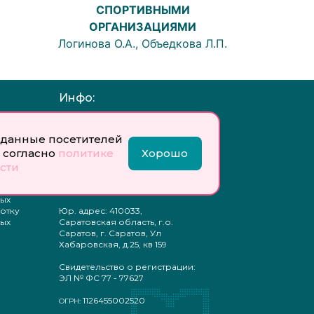
СПОРТИВНЫМИ
ОРГАНИЗАЦИЯМИ
Логинова О.А., Объедкова Л.П.
Инфо:
 обработку
Учредитель: Общество с
ых
ограниченной
данные посетителей
ответственностью
 согласно
политике
Хорошо
«Профобразование»
сти
ти
Главный редактор: Богатырева
те
Е. А.
ых
отку
Юр. адрес: 410033,
ых
Саратовская область, г.о.
Саратов, г. Саратов, Ул
Хабаровская, д.25, кв 159
Свидетельство о регистрации:
ЭЛ № ФС 77 - 77627
1126455002520
ОГРН: