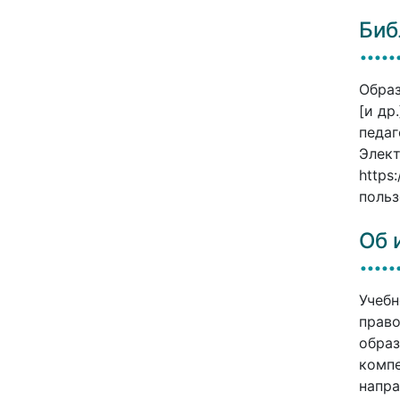
Биб
Образ
[и др
педаг
Элект
https
польз
Об 
Учебн
право
образ
компе
напра