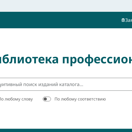
За
иблиотека профессио
По любому слову
По любому соответствию