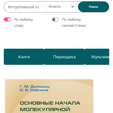
Книги
Поиск
По любому
По любому
слову
соответствию
Книги
Периодика
Мультиме