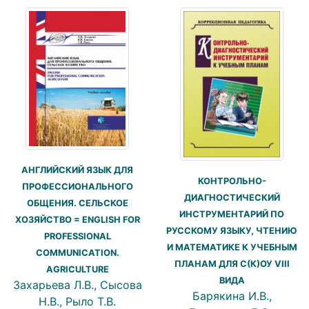
АНГЛИЙСКИЙ ЯЗЫК ДЛЯ
КОНТРОЛЬНО-
ПРОФЕССИОНАЛЬНОГО
ДИАГНОСТИЧЕСКИЙ
ОБЩЕНИЯ. СЕЛЬСКОЕ
ИНСТРУМЕНТАРИЙ ПО
ХОЗЯЙСТВО = ENGLISH FOR
РУССКОМУ ЯЗЫКУ, ЧТЕНИЮ
PROFESSIONAL
И МАТЕМАТИКЕ К УЧЕБНЫМ
COMMUNICATION.
ПЛАНАМ ДЛЯ С(К)ОУ VIII
AGRICULTURE
ВИДА
Захарьева Л.В., Сысова
Барякина И.В.,
Н.В., Рыло Т.В.