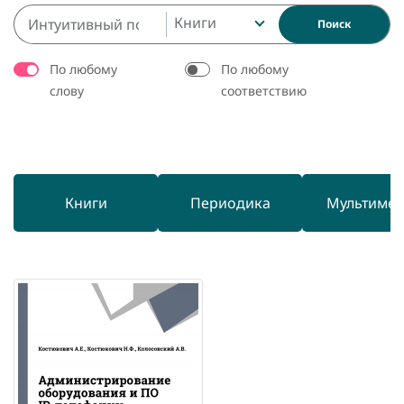
Книги
Поиск
По любому
По любому
слову
соответствию
Книги
Периодика
Мультиме