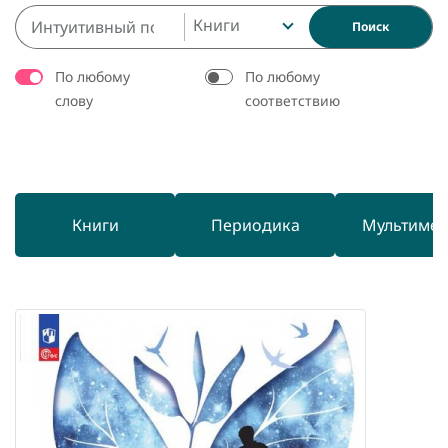
Книги
Поиск
По любому
По любому
слову
соответствию
Книги
Периодика
Мультиме