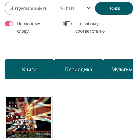
Книги
Поиск
По любому
По любому
слову
соответствию
Книги
Периодика
Мультиме