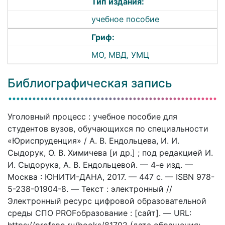
Тип издания:
учебное пособие
Гриф:
МО, МВД, УМЦ
Библиографическая запись
Уголовный процесс : учебное пособие для
студентов вузов, обучающихся по специальности
«Юриспруденция» / А. В. Ендольцева, И. И.
Сыдорук, О. В. Химичева [и др.] ; под редакцией И.
И. Сыдорука, А. В. Ендольцевой. — 4-е изд. —
Москва : ЮНИТИ-ДАНА, 2017. — 447 c. — ISBN 978-
5-238-01904-8. — Текст : электронный //
Электронный ресурс цифровой образовательной
среды СПО PROFобразование : [сайт]. — URL:
https://profspo.ru/books/81702 (дата обращения: