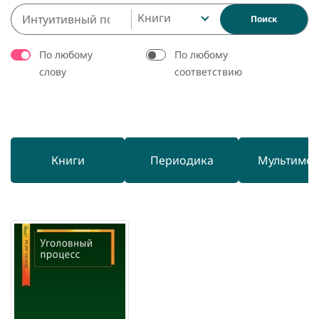
Книги
Поиск
По любому
По любому
слову
соответствию
Книги
Периодика
Мультиме