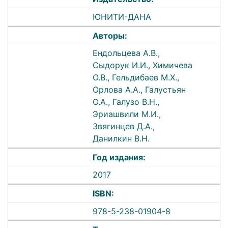
ЮНИТИ-ДАНА
Авторы:
Ендольцева А.В.,
Сыдорук И.И., Химичева
О.В., Гельдибаев М.Х.,
Орлова А.А., Галустьян
О.А., Галузо В.Н.,
Эриашвили М.И.,
Звягинцев Д.А.,
Данилкин В.Н.
Год издания:
2017
ISBN:
978-5-238-01904-8