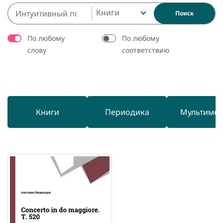
Книги
Поиск
По любому
По любому
слову
соответствию
Книги
Периодика
Мультиме