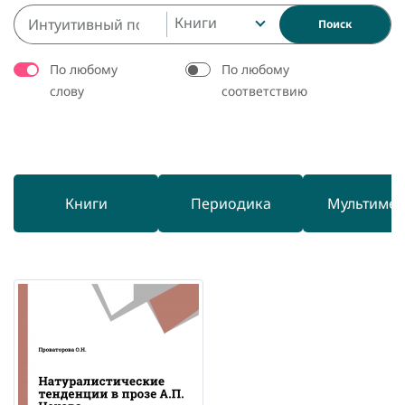
Книги
Поиск
По любому
По любому
слову
соответствию
Книги
Периодика
Мультиме