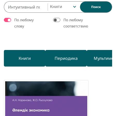
Книги
Поиск
По любому
По любому
слову
соответствию
Книги
Периодика
Мультиме