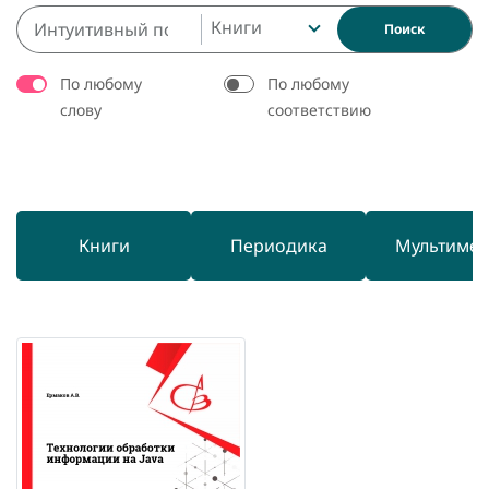
Книги
Поиск
По любому
По любому
слову
соответствию
Книги
Периодика
Мультиме