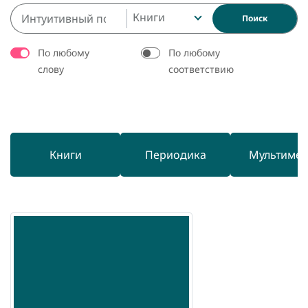
Книги
Поиск
По любому
По любому
слову
соответствию
Книги
Периодика
Мультиме