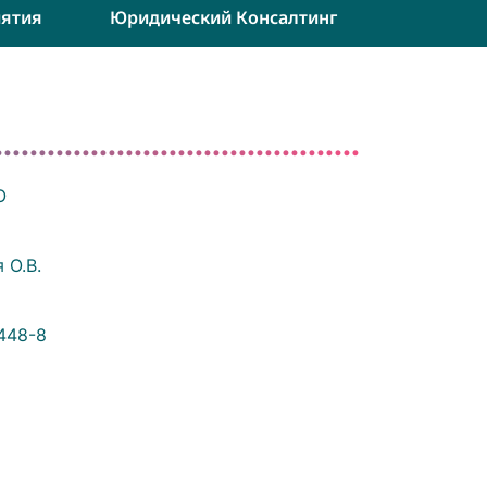
ятия
Юридический Консалтинг
О
 О.В.
1448-8