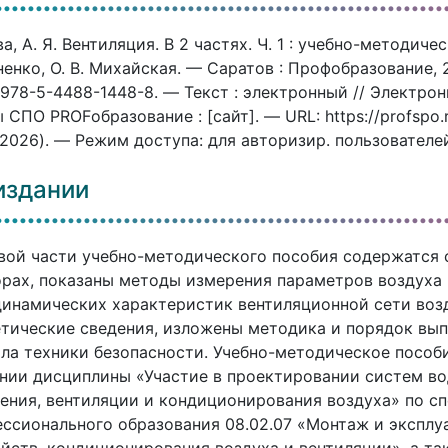
а, А. Я. Вентиляция. В 2 частях. Ч. 1 : учебно-методичес
енко, О. В. Михайская. — Саратов : Профобразование, 
), 978-5-4488-1448-8. — Текст : электронный // Элект
 СПО PROFобразование : [сайт]. — URL: https://profspo
.2026). — Режим доступа: для авторизир. пользователе
издании
вой части учебно-методического пособия содержатся 
рах, показаны методы измерения параметров воздуха
инамических характеристик вентиляционной сети воз
тические сведения, изложены методика и порядок вып
ла техники безопасности. Учебно-методическое пособ
нии дисциплины «Участие в проектировании систем во
ения, вентиляции и кондиционирования воздуха» по с
ссионального образования 08.02.07 «Монтаж и эксплу