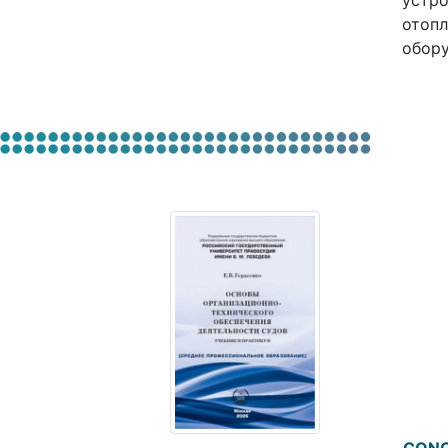
устро
отопл
обору
CONC