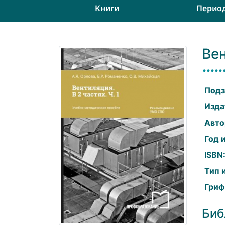
Книги
Перио
Вен
Подз
Изда
Авто
Год 
ISBN
Тип 
Гриф
Биб