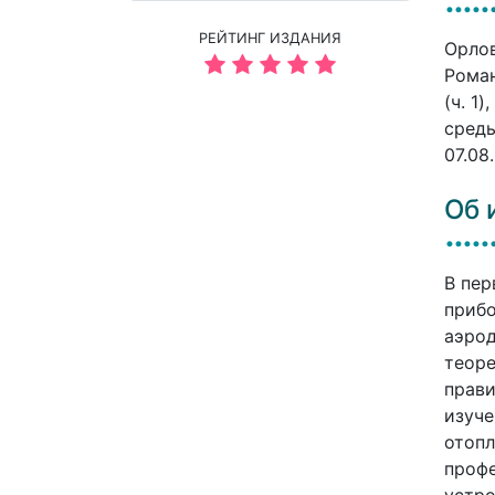
РЕЙТИНГ ИЗДАНИЯ
Орлов
Роман
(ч. 1
среды
07.08
Об 
В пер
прибо
аэрод
теоре
прави
изуче
отопл
профе