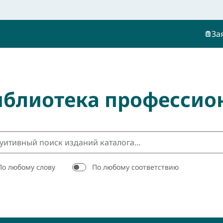
За
иблиотека профессио
По любому слову
По любому соответствию