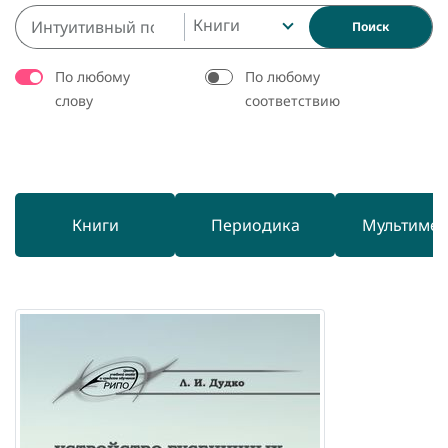
Книги
Поиск
По любому
По любому
слову
соответствию
Книги
Периодика
Мультиме