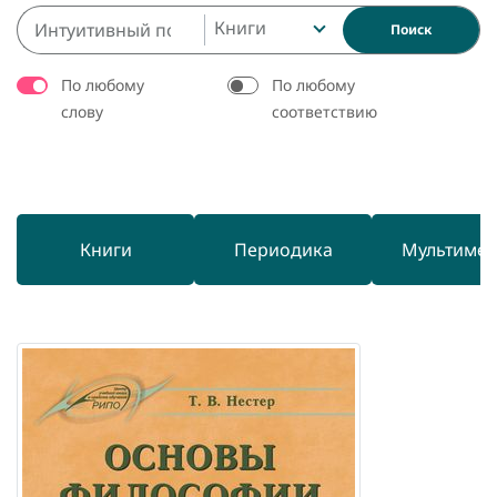
Книги
Поиск
По любому
По любому
слову
соответствию
Книги
Периодика
Мультиме