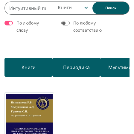
Книги
Поиск
По любому
По любому
слову
соответствию
Книги
Периодика
Мультиме