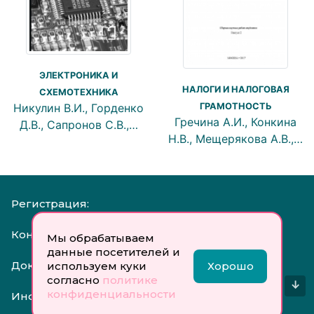
ЭЛЕКТРОНИКА И
НАЛОГИ И НАЛОГОВАЯ
СХЕМОТЕХНИКА
ГРАМОТНОСТЬ
Никулин В.И., Горденко
Гречина А.И., Конкина
Д.В., Сапронов С.В.,…
Н.В., Мещерякова А.В.,…
Регистрация:
Контакты:
Мы обрабатываем
данные посетителей и
Документы:
используем куки
Хорошо
согласно
политике
↓
конфиденциальности
Инфо: