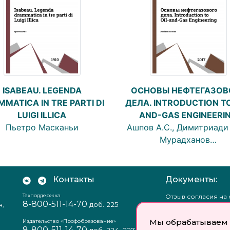
ISABEAU. LEGENDA
ОСНОВЫ НЕФТЕГАЗОВ
MATICA IN TRE PARTI DI
ДЕЛА. INTRODUCTION TO
LUIGI ILLICA
AND-GAS ENGINEERI
Пьетро Масканьи
Ашпов А.С., Димитриади 
Мурадханов…
Контакты
Документы:
Техподдержка
Отзыв согласия на
8-800-511-14-70
доб. 225
я,
персональных данн
Пользовательское
Мы обрабатываем 
соглашение
Издательство «Профобразование»
8-800-511-14-70
Политика