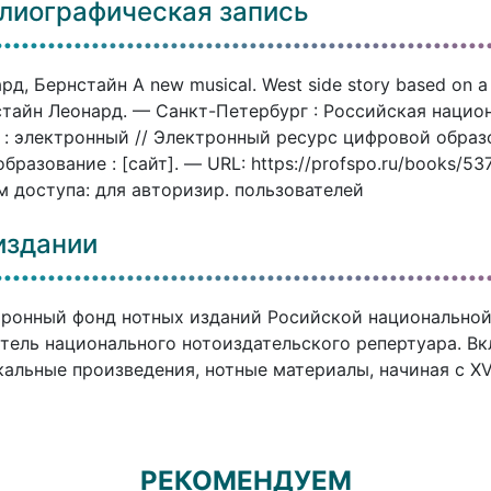
лиографическая запись
рд, Бернстайн A new musical. West side story based on a
тайн Леонард. — Санкт-Петербург : Российская национ
 : электронный // Электронный ресурс цифровой обра
бразование : [сайт]. — URL: https://profspo.ru/books/5
 доступа: для авторизир. пользователей
издании
ронный фонд нотных изданий Росийской национальной
тель национального нотоиздательского репертуара. В
альные произведения, нотные материалы, начиная с XVI
РЕКОМЕНДУЕМ