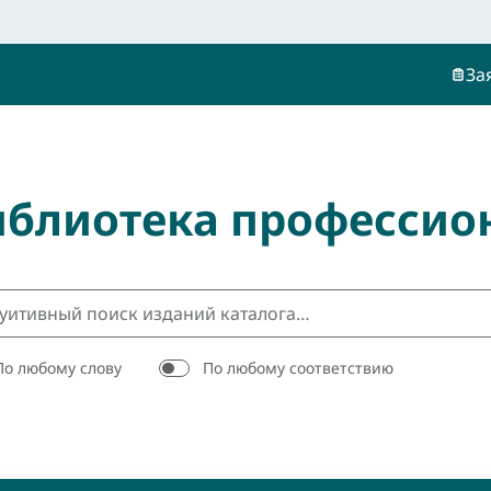
За
иблиотека профессио
По любому слову
По любому соответствию