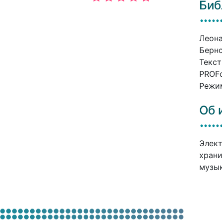
Биб
Леона
Бернс
Текст
PROFо
Режим
Об 
Элект
храни
музык