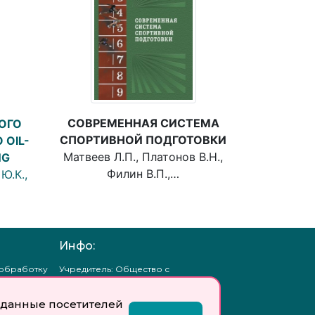
СОВРЕМЕННАЯ СИСТЕМА
ОГО
СПОРТИВНОЙ ПОДГОТОВКИ
 OIL-
Матвеев Л.П., Платонов В.Н.,
NG
Филин В.П.,…
Ю.К.,
Инфо:
 обработку
Учредитель: Общество с
ых
ограниченной
ответственностью
данные посетителей
«Профобразование»