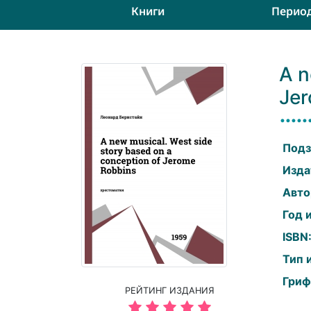
Книги
Перио
A n
Je
Подз
Изда
Авто
Год 
ISBN
Тип 
Гриф
РЕЙТИНГ ИЗДАНИЯ