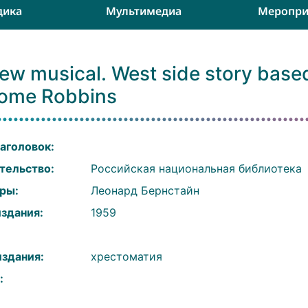
дика
Мультимедиа
Меропри
ew musical. West side story base
rome Robbins
аголовок:
тельство:
Российская национальная библиотека
ры:
Леонард Бернстайн
издания:
1959
:
издания:
хрестоматия
: