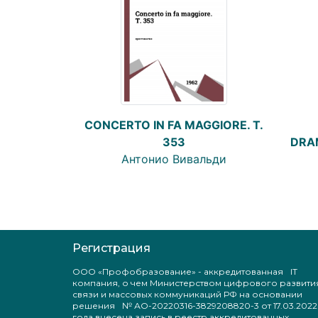
CONCERTO IN FA MAGGIORE. T.
353
DRAM
Антонио Вивальди
Регистрация
ООО «Профобразование» - аккредитованная IT
компания, о чем Министерством цифрового развити
связи и массовых коммуникаций РФ на основании
решения № АО-20220316-3829208820-3 от 17.03.2022
года внесена запись в реестр аккредитованных