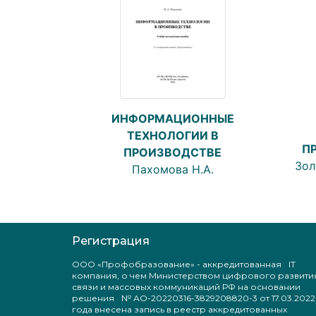
ИНФОРМАЦИОННЫЕ
ТЕХНОЛОГИИ В
П
ПРОИЗВОДСТВЕ
Зол
Пахомова Н.А.
Регистрация
ООО «Профобразование» - аккредитованная IT
компания, о чем Министерством цифрового развити
связи и массовых коммуникаций РФ на основании
решения № АО-20220316-3829208820-3 от 17.03.2022
года внесена запись в реестр аккредитованных