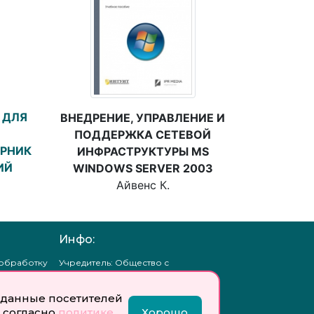
 ДЛЯ
ВНЕДРЕНИЕ, УПРАВЛЕНИЕ И
ПОДДЕРЖКА СЕТЕВОЙ
ОРНИК
ИНФРАСТРУКТУРЫ MS
ИЙ
WINDOWS SERVER 2003
Айвенс К.
Инфо:
 обработку
Учредитель: Общество с
ых
ограниченной
ответственностью
«Профобразование»
данные посетителей
 согласно
политике
Хорошо