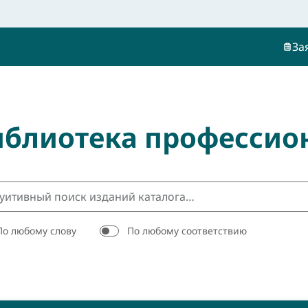
За
иблиотека профессио
По любому слову
По любому соответствию