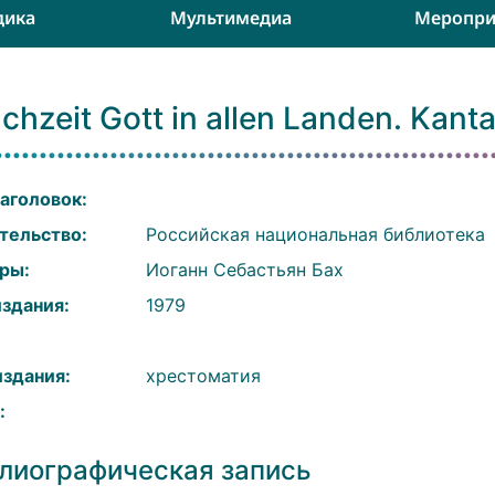
дика
Мультимедиа
Меропри
chzeit Gott in allen Landen. Kant
аголовок:
тельство:
Российская национальная библиотека
ры:
Иоганн Себастьян Бах
издания:
1979
:
издания:
хрестоматия
:
лиографическая запись