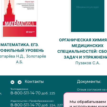
ОРГАНИЧЕСКАЯ ХИМИЯ
МАТЕМАТИКА. ЕГЭ.
МЕДИЦИНСКИХ
РОФИЛЬНЫЙ УРОВЕНЬ
СПЕЦИАЛЬНОСТЕЙ: СБ
отарёва Н.Д., Золотарёв
ЗАДАЧ И УПРАЖНЕН
А.Б.
Пузаков С.А.
Контакты
Документы:
Техподдержка
Отзыв согласия на
8-800-511-14-70
доб. 225
я,
персональных данн
Пользовательское
соглашение
Мы обрабатываем 
Издательство «Профобразование»
8-800-511-14-70
Политика
доб. 224, 227
и используем куки