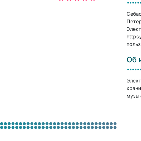
Себас
Петер
Элект
https
польз
Об 
Элект
храни
музык