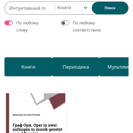
Книги
Поиск
По любому
По любому
слову
соответствию
Книги
Периодика
Мультиме