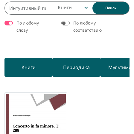
Книги
Поиск
По любому
По любому
слову
соответствию
Книги
Периодика
Мультиме