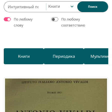
Книги
Поиск
По любому
По любому
слову
соответствию
Книги
Периодика
Мультиме