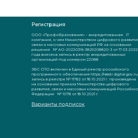
Регистрация
ООО «Профобразование» - аккредитованная IT
компания, о чем Министерством цифрового развити
связи и массовых коммуникаций РФ на основании
решения № АО-20220316-3829208820-3 от 17.03.2022
года внесена запись в реестр аккредитованных
организаций под номером 22088
ЭБС СПО включен в Единый реестр российского
программного обеспечения https://reestr.digital.gov.ru
запись в реестре № 11782 от 18.10.2021 г. произведен
на основании приказа Министерства цифрового
развития, связи и массовых коммуникаций Российск
Федерации № 1078 от 18.10.2021 г.
Варианты подписок