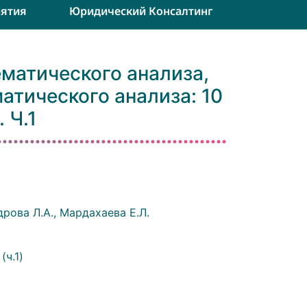
ятия
Юридический Консалтинг
ематического анализа,
атического анализа: 10
 Ч.1
дрова Л.А., Мардахаева Е.Л.
(ч.1)