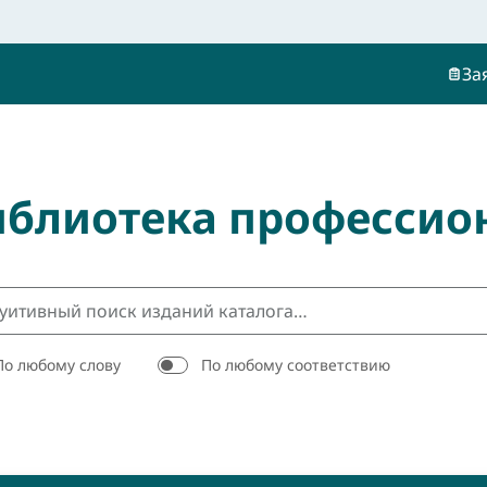
За
иблиотека профессио
По любому слову
По любому соответствию