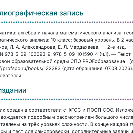
лиографическая запись
атика: алгебра и начала математического анализа, гео
атического анализа: 10 класс: базовый уровень. В 2 частя
ов, Л. А. Александрова, Е. Л. Мардахаева. — 2-е изд. 
N 978-5-09-102093-9, 978-5-09-101590-4 (ч.1). — Текст
вой образовательной среды СПО PROFобразование : [с
://profspo.ru/books/132383 (дата обращения: 07.08.2026
ователей
издании
ик создан в соответствии с ФГОС и ПООП СОО. Излож
вождается подробным рассмотрением большого числа 
тавлены на трёх уровнях сложности. В конце каждой г
сы и тест для самопроверки, дополнительные задачи и