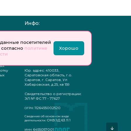
Инфо:
 обработку
Учредитель: Общество с
ых
ограниченной
данные посетителей
ответственностью
«Профобразование»
 согласно
политике
Хорошо
сти
ти
Главный редактор: Богатырева
те
Е. А.
ых
отку
Юр. адрес: 410033,
ых
Саратовская область, г.о.
Саратов, г. Саратов, Ул
Хабаровская, д.25, кв 159
Свидетельство о регистрации:
ЭЛ № ФС 77 - 77627
1126455002520
ОГРН:
Сведения об основном виде
ОКВЭД 63.11.1
деятельности:
↓
6455057001
ИНН: