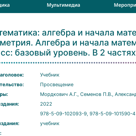
дика
Мультимедиа
Меропри
ематика: алгебра и начала мат
метрия. Алгебра и начала матем
сс: базовый уровень. В 2 частях.
аголовок:
Учебник
тельство:
Просвещение
ры:
Мордкович А.Г., Семенов П.В., Алексан
издания:
2022
:
978-5-09-102093-9, 978-5-09-101590-4 
издания:
учебник
: