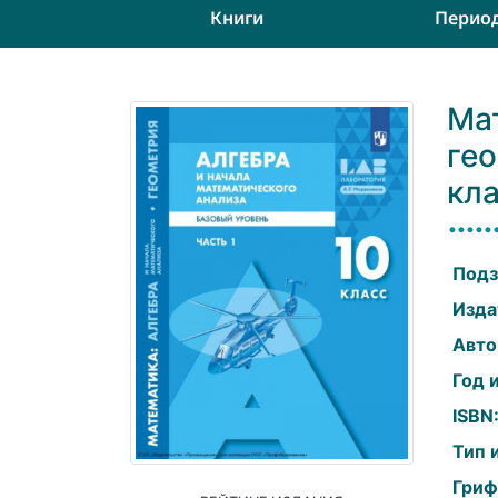
Книги
Перио
Мат
гео
кла
Подз
Изда
Авто
Год 
ISBN
Тип 
Гриф