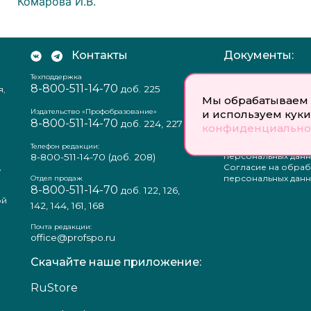
Комарова И.В.
Контакты
Документы:
Техподдержка
Отзыв согласия на
8-800-511-14-70
доб. 225
я,
персональных данн
Мы обрабатываем 
Пользовательское
соглашение
Издательство «Профобразование»
и используем куки
8-800-511-14-70
Политика
доб. 224, 227
конфиденциально
конфиденциальнос
Положение о защи
Телефон редакции:
персональных данн
8-800-511-14-70
(доб. 208)
,
Согласие на обраб
а
персональных данн
Отдел продаж
8-800-511-14-70
доб. 122, 126,
ой
142, 144, 161, 168
Почта редакции:
office@profspo.ru
Скачайте наше приложение:
RuStore