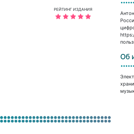
РЕЙТИНГ ИЗДАНИЯ
Антон
Росси
цифро
https
польз
Об 
Элект
храни
музык