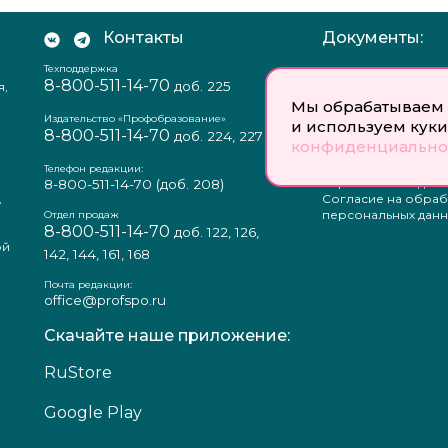
Контакты
Документы:
Техподдержка
Отзыв согласия на
8-800-511-14-70
доб. 225
я,
персональных данн
Пользовательское
Мы обрабатываем 
соглашение
Издательство «Профобразование»
и используем куки
8-800-511-14-70
Политика
доб. 224, 227
конфиденциально
конфиденциальнос
Положение о защи
Телефон редакции:
персональных данн
8-800-511-14-70
(доб. 208)
,
Согласие на обраб
а
персональных данн
Отдел продаж
8-800-511-14-70
доб. 122, 126,
ой
142, 144, 161, 168
Почта редакции:
office@profspo.ru
Скачайте наше приложение:
RuStore
Google Play