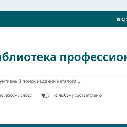
За
иблиотека профессио
По любому слову
По любому соответствию