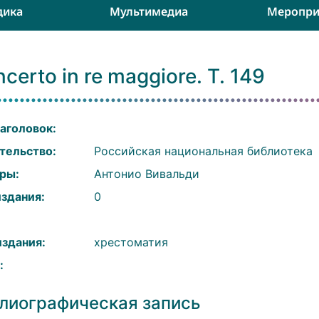
дика
Мультимедиа
Меропри
certo in re maggiore. T. 149
аголовок:
тельство:
Российская национальная библиотека
ры:
Антонио Вивальди
издания:
0
:
издания:
хрестоматия
:
лиографическая запись