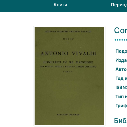
Книги
Перио
Con
Подз
Изда
Авто
Год 
ISBN
Тип 
Гриф
Биб