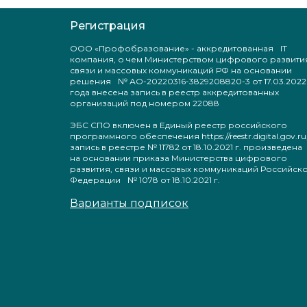
Регистрация
ООО «Профобразование» - аккредитованная IT
компания, о чем Министерством цифрового развити
связи и массовых коммуникаций РФ на основании
решения № АО-20220316-3829208820-3 от 17.03.2022
года внесена запись в реестр аккредитованных
организаций под номером 22088
ЭБС СПО включен в Единый реестр российского
программного обеспечения https://reestr.digital.gov.ru
запись в реестре № 11782 от 18.10.2021 г. произведен
на основании приказа Министерства цифрового
развития, связи и массовых коммуникаций Российск
Федерации № 1078 от 18.10.2021 г.
Варианты подписок