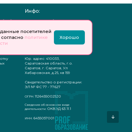
Инфо:
 обработку
Учредитель: Общество с
ых
ограниченной
ответственностью
данные посетителей
«Профобразование»
 согласно
политике
Хорошо
сти
ти
Главный редактор: Богатырева
те
Е. А.
ых
отку
Юр. адрес: 410033,
ых
Саратовская область, г.о.
Саратов, г. Саратов, Ул
Хабаровская, д.25, кв 159
Свидетельство о регистрации:
ЭЛ № ФС 77 - 77627
1126455002520
ОГРН:
Сведения об основном виде
ОКВЭД 63.11.1
деятельности:
↓
6455057001
ИНН: