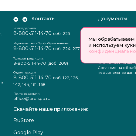
Контакты
Документы:
Техподдержка
Отзыв согласия на
8-800-511-14-70
доб. 225
я,
персональных данн
Мы обрабатываем 
Пользовательское
соглашение
Издательство «Профобразование»
и используем куки
8-800-511-14-70
Политика
доб. 224, 227
конфиденциально
конфиденциальнос
Положение о защи
Телефон редакции:
персональных данн
8-800-511-14-70
(доб. 208)
,
Согласие на обраб
а
персональных данн
Отдел продаж
8-800-511-14-70
доб. 122, 126,
ой
142, 144, 161, 168
Почта редакции:
office@profspo.ru
Скачайте наше приложение:
RuStore
Google Play