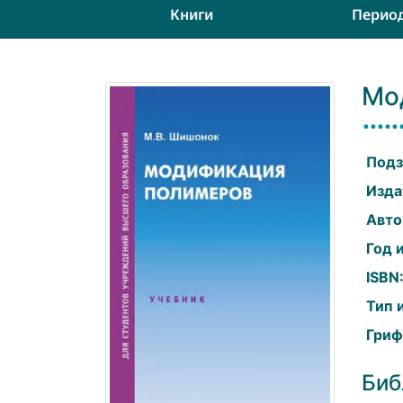
Книги
Перио
Мо
Подз
Изда
Авто
Год 
ISBN
Тип 
Гриф
Биб