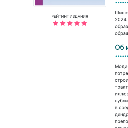
Шишон
РЕЙТИНГ ИЗДАНИЯ
2024.
образ
обращ
Об 
Модиф
потре
строи
тракт
иллюс
публи
в сре
дендр
препо