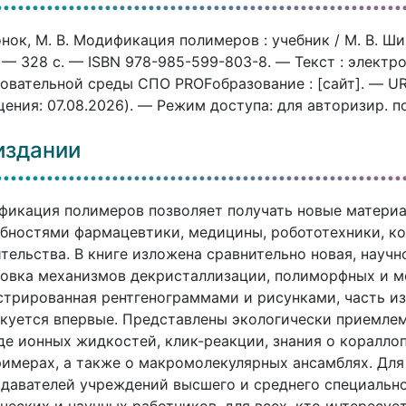
ок, М. В. Модификация полимеров : учебник / М. В. Ши
 — 328 c. — ISBN 978-985-599-803-8. — Текст : элект
овательной среды СПО PROFобразование : [сайт]. — URL:
ения: 07.08.2026). — Режим доступа: для авторизир. п
издании
икация полимеров позволяет получать новые материа
бностями фармацевтики, медицины, робототехники, ко
тельства. В книге изложена сравнительно новая, науч
овка механизмов декристаллизации, полиморфных и м
трированная рентгенограммами и рисунками, часть из
куется впервые. Представлены экологически приемле
де ионных жидкостей, клик-реакции, знания о коралл
имерах, а также о макромолекулярных ансамблях. Для 
давателей учреждений высшего и среднего специально