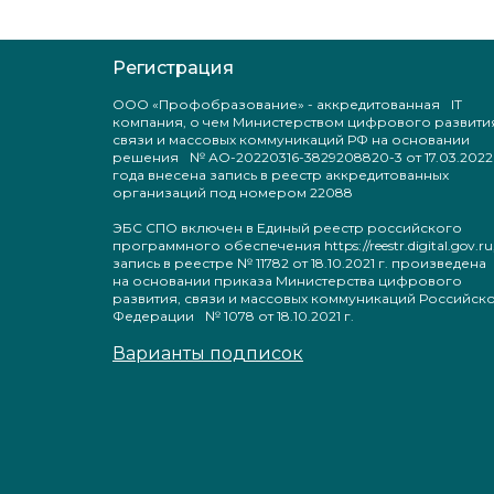
Регистрация
ООО «Профобразование» - аккредитованная IT
компания, о чем Министерством цифрового развити
связи и массовых коммуникаций РФ на основании
решения № АО-20220316-3829208820-3 от 17.03.2022
года внесена запись в реестр аккредитованных
организаций под номером 22088
ЭБС СПО включен в Единый реестр российского
программного обеспечения https://reestr.digital.gov.ru
запись в реестре № 11782 от 18.10.2021 г. произведен
на основании приказа Министерства цифрового
развития, связи и массовых коммуникаций Российск
Федерации № 1078 от 18.10.2021 г.
Варианты подписок