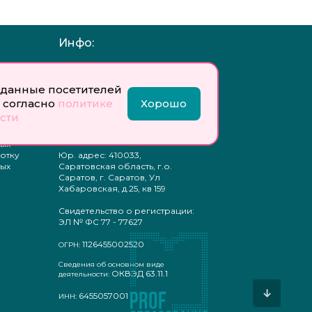
Инфо:
 обработку
Учредитель: Общество с
ых
ограниченной
данные посетителей
ответственностью
«Профобразование»
 согласно
политике
Хорошо
сти
ти
Главный редактор: Богатырева
те
Е. А.
ых
отку
Юр. адрес: 410033,
ых
Саратовская область, г.о.
Саратов, г. Саратов, Ул
Хабаровская, д.25, кв 159
Свидетельство о регистрации:
ЭЛ № ФС 77 - 77627
1126455002520
ОГРН:
Сведения об основном виде
ОКВЭД 63.11.1
деятельности:
↓
6455057001
ИНН: