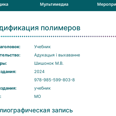
дика
Мультимедиа
Меропри
дификация полимеров
аголовок:
Учебник
тельство:
Адукацыя і выхаванне
ры:
Шишонок М.В.
издания:
2024
:
978-985-599-803-8
издания:
учебник
:
МО
лиографическая запись