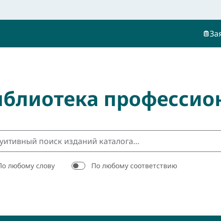
За
иблиотека профессио
По любому слову
По любому соответствию