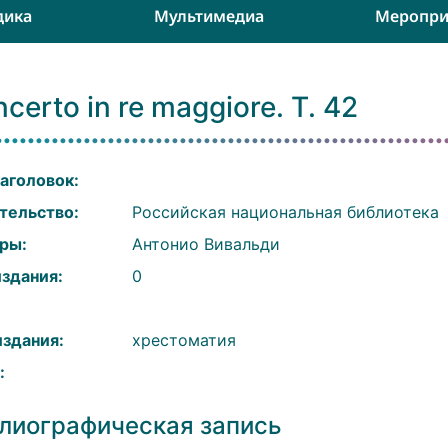
дика
Мультимедиа
Меропри
certo in re maggiore. Т. 42
аголовок:
тельство:
Российская национальная библиотека
ры:
Антонио Вивальди
издания:
0
:
издания:
хрестоматия
:
лиографическая запись