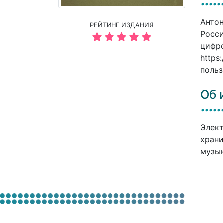
Антон
РЕЙТИНГ ИЗДАНИЯ
Росси
цифро
https
польз
Об 
Элект
храни
музык