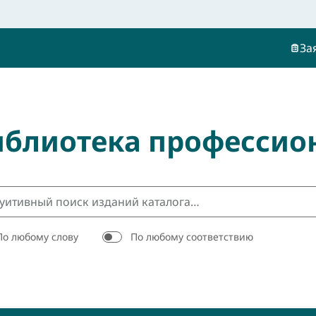
За
иблиотека профессио
По любому слову
По любому соответствию