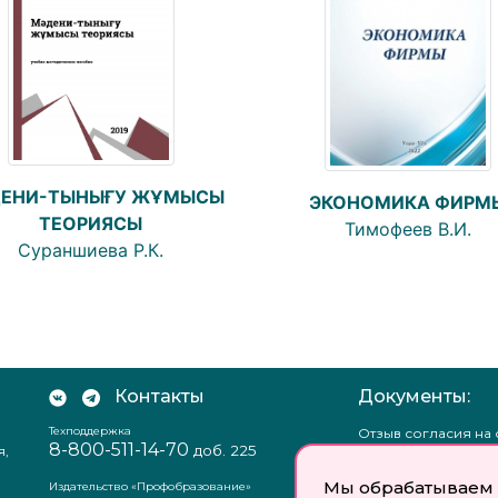
ЕНИ-ТЫНЫҒУ ЖҰМЫСЫ
ЭКОНОМИКА ФИРМ
ТЕОРИЯСЫ
Тимофеев В.И.
Сураншиева Р.К.
Контакты
Документы:
Техподдержка
Отзыв согласия на
8-800-511-14-70
доб. 225
я,
персональных данн
Пользовательское
Мы обрабатываем 
соглашение
Издательство «Профобразование»