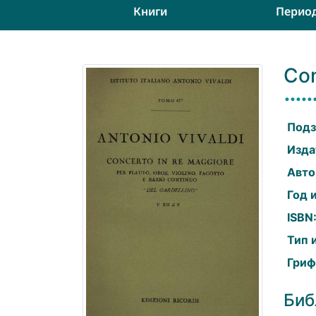
Книги
Перио
Con
Подз
Изда
Авто
Год 
ISBN
Тип 
Гриф
Биб