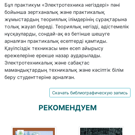
Бұл практикум «Электротехника негіздері» пәні
бойынша зертханалық және практикалық
жұмыстардың теориялық ілімдерінің сұрақтарына
толық жауап береді. Теориялық негізді, әдістемелік
нұсқауларды, сондай-ақ өз бетінше шешуге
арналған практикалық есептерді қамтиды.
Қауіпсіздік техникасы мен есеп айырысу
ережелеріне ерекше назар аударылады.
Электротехникалық және сабақтас
мамандықтардың техникалық және кәсіптік білім
беру студенттеріне арналған.
Скачать библиографическую запись
РЕКОМЕНДУЕМ