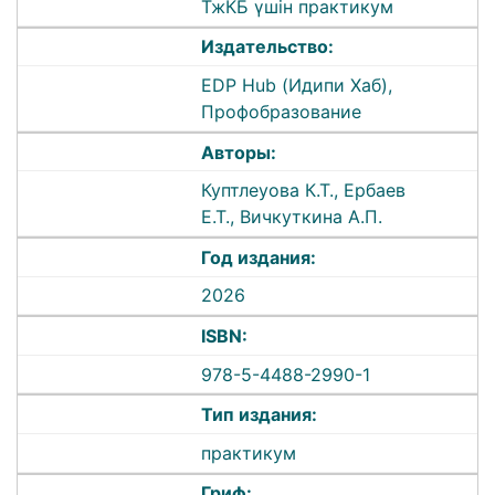
ТжКБ үшін практикум
Издательство:
EDP Hub (Идипи Хаб),
Профобразование
Авторы:
Куптлеуова К.Т., Ербаев
Е.Т., Вичкуткина А.П.
Год издания:
2026
ISBN:
978-5-4488-2990-1
Тип издания:
практикум
Гриф: