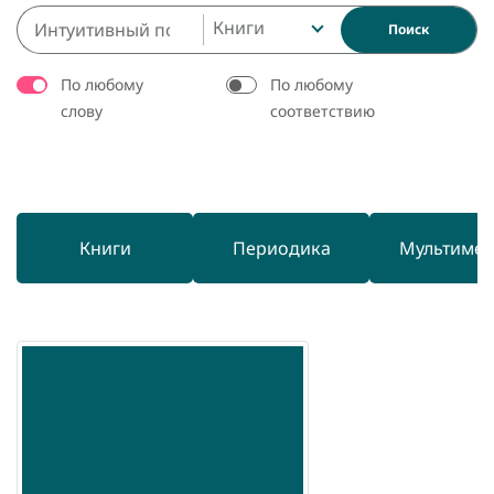
Книги
Поиск
По любому
По любому
слову
соответствию
Книги
Периодика
Мультиме