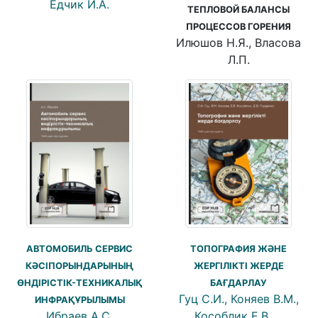
Едчик И.А.
ТЕПЛОВОЙ БАЛАНСЫ
ПРОЦЕССОВ ГОРЕНИЯ
Илюшов Н.Я., Власова
Л.П.
АВТОМОБИЛЬ СЕРВИС
ТОПОГРАФИЯ ЖӘНЕ
КӘСІПОРЫНДАРЫНЫҢ
ЖЕРГІЛІКТІ ЖЕРДЕ
ӨНДІРІСТІК-ТЕХНИКАЛЫҚ
БАҒДАРЛАУ
Гуц С.И., Коняев В.М.,
ИНФРАҚҰРЫЛЫМЫ
Ибраев А.С.
Кособлик Е.В.,…