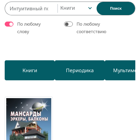
Книги
Поиск
По любому
По любому
слову
соответствию
Книги
Периодика
Мультиме