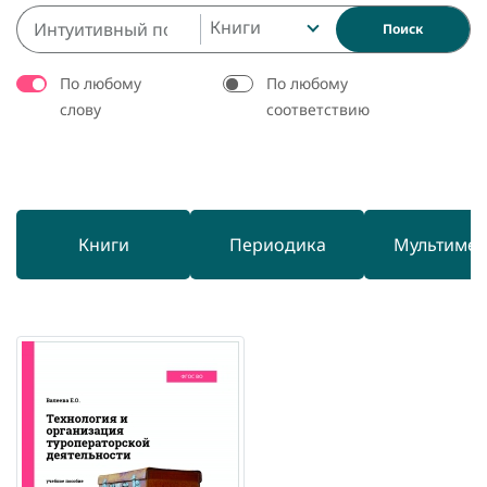
Книги
Поиск
По любому
По любому
слову
соответствию
Книги
Периодика
Мультиме