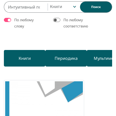
Книги
Поиск
По любому
По любому
слову
соответствию
Книги
Периодика
Мультиме