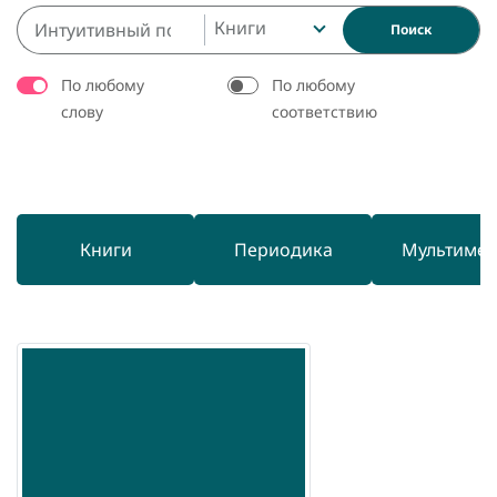
Книги
Поиск
По любому
По любому
слову
соответствию
Книги
Периодика
Мультиме