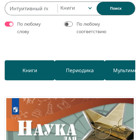
Книги
Поиск
По любому
По любому
слову
соответствию
Книги
Периодика
Мультиме