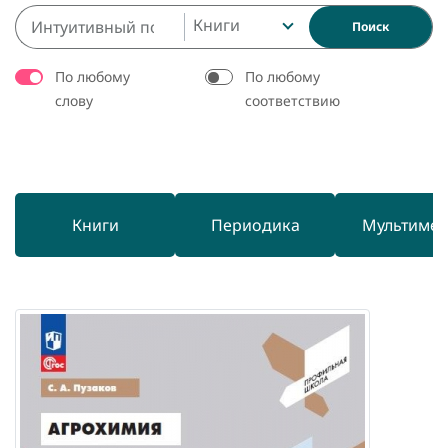
Книги
Поиск
По любому
По любому
слову
соответствию
Книги
Периодика
Мультиме