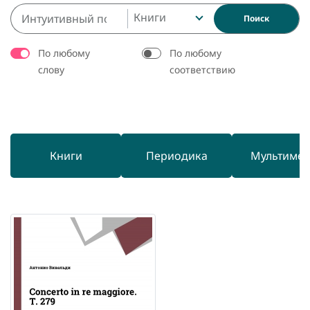
Книги
Поиск
По любому
По любому
слову
соответствию
Книги
Периодика
Мультиме