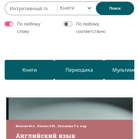
Книги
Поиск
По любому
По любому
слову
соответствию
Книги
Периодика
Мультиме