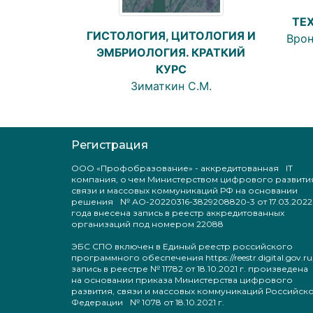
ТЕ
ГИСТОЛОГИЯ, ЦИТОЛОГИЯ И
Врон
ЭМБРИОЛОГИЯ. КРАТКИЙ
КУРС
Зиматкин С.М.
Регистрация
ООО «Профобразование» - аккредитованная IT
компания, о чем Министерством цифрового развити
связи и массовых коммуникаций РФ на основании
решения № АО-20220316-3829208820-3 от 17.03.2022
года внесена запись в реестр аккредитованных
организаций под номером 22088
ЭБС СПО включен в Единый реестр российского
программного обеспечения https://reestr.digital.gov.ru
запись в реестре № 11782 от 18.10.2021 г. произведен
на основании приказа Министерства цифрового
развития, связи и массовых коммуникаций Российск
Федерации № 1078 от 18.10.2021 г.