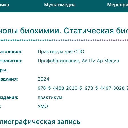
дика
Мультимедиа
Меропри
новы биохимии. Статическая би
аголовок:
Практикум для СПО
тельство:
Профобразование, Ай Пи Ар Медиа
ры:
издания:
2024
:
978-5-4488-2020-5, 978-5-4497-3028-
издания:
практикум
:
УМО
лиографическая запись