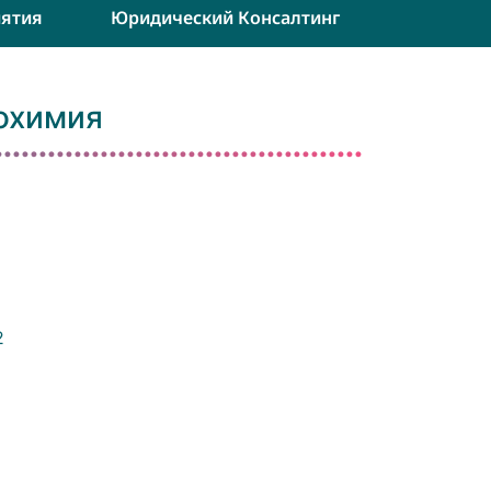
ятия
Юридический Консалтинг
охимия
2