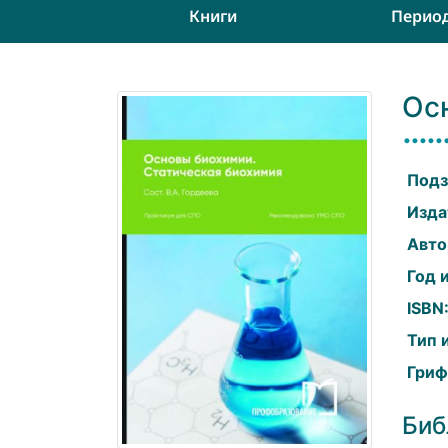
Книги
Перио
Ос
Подз
Изда
Авто
Год 
ISBN
Тип 
Гриф
Биб