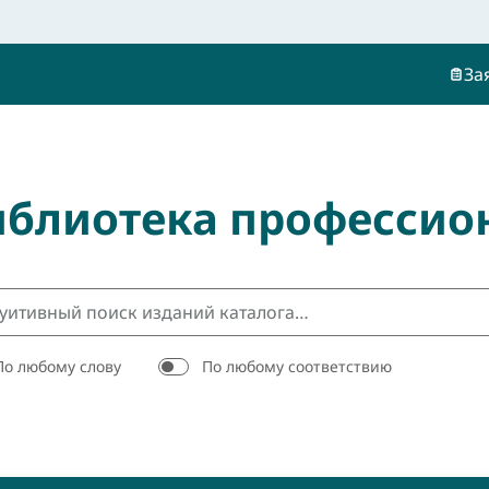
За
иблиотека профессио
По любому слову
По любому соответствию