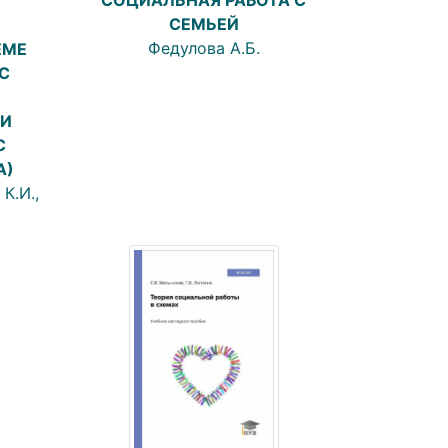
СЕМЬЕЙ
Федулова А.Б.
ЕМЕ
С
МИ
С
А)
К.И.,