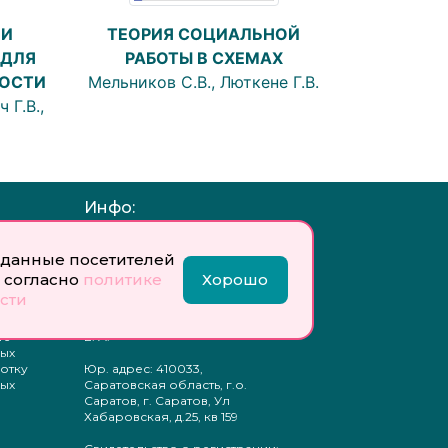
ТЕОРИЯ СОЦИАЛЬНОЙ
 И
РАБОТЫ В СХЕМАХ
 ДЛЯ
Мельников С.В., Люткене Г.В.
ОСТИ
 Г.В.,
Инфо:
 обработку
Учредитель: Общество с
ых
ограниченной
данные посетителей
ответственностью
 согласно
политике
Хорошо
«Профобразование»
сти
ти
Главный редактор: Богатырева
те
Е. А.
ых
отку
Юр. адрес: 410033,
ых
Саратовская область, г.о.
Саратов, г. Саратов, Ул
Хабаровская, д.25, кв 159