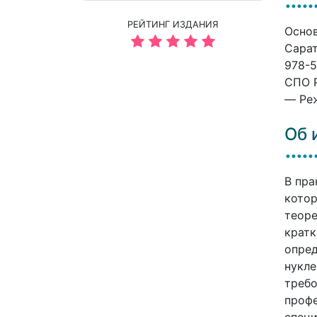
РЕЙТИНГ ИЗДАНИЯ
Основ
Сарат
978-5
СПО P
— Реж
Об 
В пра
котор
теоре
кратк
опред
нукле
требо
профе