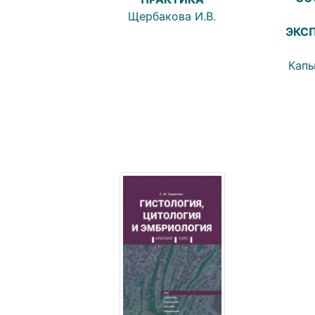
Щербакова И.В.
ЭКС
Капы