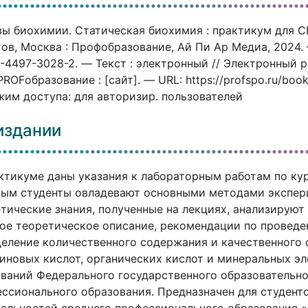
ы биохимии. Статическая биохимия : практикум для СП
ов, Москва : Профобразование, Ай Пи Ар Медиа, 2024. 
-4497-3028-2. — Текст : электронный // Электронный
ROFобразование : [сайт]. — URL: https://profspo.ru/boo
им доступа: для авторизир. пользователей
издании
ктикуме даны указания к лабораторным работам по ку
ым студенты овладевают основными методами экспер
тические знания, полученные на лекциях, анализируют
ое теоретическое описание, рекомендации по провед
еление количественного содержания и качественного с
иновых кислот, органических кислот и минеральных эл
ваний Федерального государственного образовательно
ссионального образования. Предназначен для студент