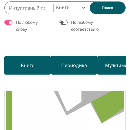
Книги
Поиск
По любому
По любому
слову
соответствию
Книги
Периодика
Мультиме