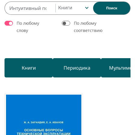
Книги
Поиск
По любому
По любому
слову
соответствию
Книги
Периодика
Мультиме