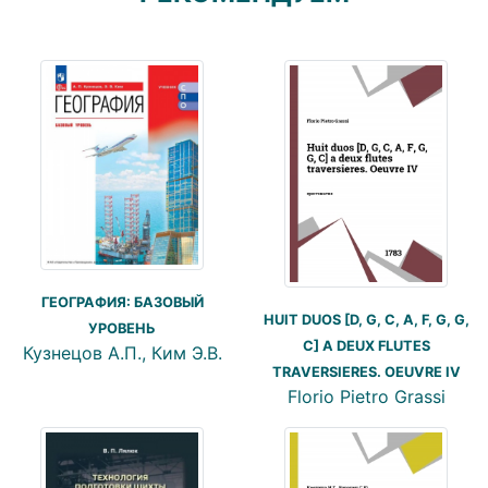
ГЕОГРАФИЯ: БАЗОВЫЙ
HUIT DUOS [D, G, C, A, F, G, G,
УРОВЕНЬ
C] A DEUX FLUTES
Кузнецов А.П., Ким Э.В.
TRAVERSIERES. ОEUVRE IV
Florio Pietro Grassi