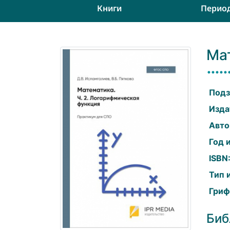
Книги
Перио
Мат
Подз
Изда
Авто
Год 
ISBN
Тип 
Гриф
Биб