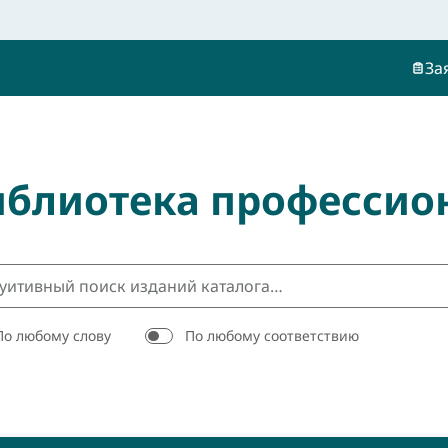
За
иблиотека профессио
По любому слову
По любому соответствию