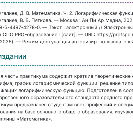
галиев, Д. В. Математика. Ч. 2. Логарифмическая функц
галиев, В. Б. Пяткова. — Москва : Ай Пи Ар Медиа, 202
78-5-4497-4278-0. — Текст : электронный // Электрон
 СПО PROFобразование : [сайт]. — URL: https://profspo
.2026). — Режим доступа: для авторизир. пользователе
издании
я часть практикума содержит краткие теоретические 
ифма, график логарифмической функции, решение типо
жащих логарифмическую функцию. Подготовлен в соо
арственного образовательного стандарта среднего пр
икум предназначен студентам всех профессий и специ
ования на базе основного общего образования, изуча
иплины «Математика».