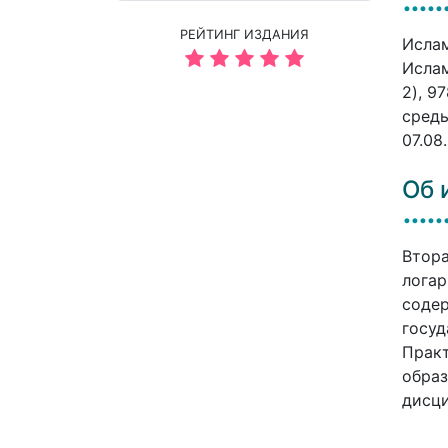
РЕЙТИНГ ИЗДАНИЯ
Ислам
Ислам
2), 9
среды
07.08
Об 
Втора
логар
содер
госуд
Практ
образ
дисц