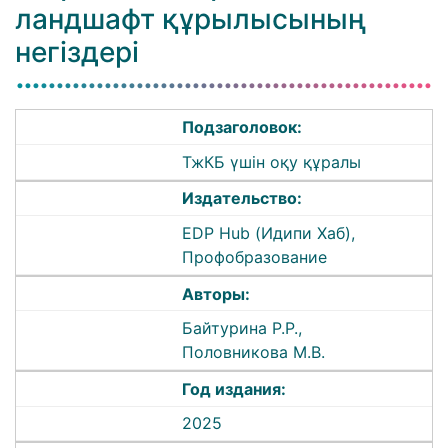
ландшафт құрылысының
негіздері
Подзаголовок:
ТжКБ үшін оқу құралы
Издательство:
EDP Hub (Идипи Хаб),
Профобразование
Авторы:
Байтурина Р.Р.,
Половникова М.В.
Год издания:
2025