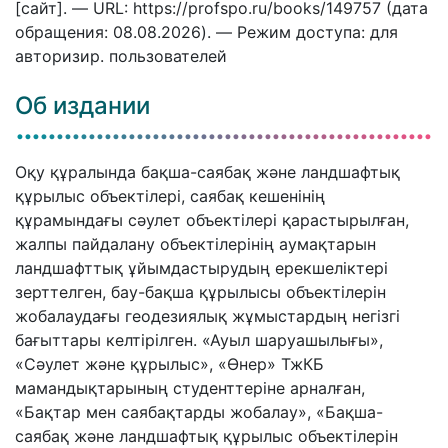
[сайт]. — URL: https://profspo.ru/books/149757 (дата
обращения: 08.08.2026). — Режим доступа: для
авторизир. пользователей
Об издании
Оқу құралында бақша-саябақ және ландшафтық
құрылыс объектілері, саябақ кешенінің
құрамындағы сәулет объектілері қарастырылған,
жалпы пайдалану объектілерінің аумақтарын
ландшафттық ұйымдастырудың ерекшеліктері
зерттелген, бау-бақша құрылысы объектілерін
жобалаудағы геодезиялық жұмыстардың негізгі
бағыттары келтірілген. «Ауыл шаруашылығы»,
«Сәулет және құрылыс», «Өнер» ТжКБ
мамандықтарының студенттеріне арналған,
«Бақтар мен саябақтарды жобалау», «Бақша-
саябақ және ландшафтық құрылыс объектілерін