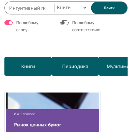
Книги
Поиск
По любому
По любому
слову
соответствию
Книги
Периодика
Мультиме