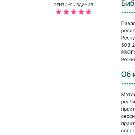
Биб
РЕЙТИНГ ИЗДАНИЯ
Павло
религ
Респу
503-2
PROFо
Режим
Об 
Метод
реаби
практ
сесси
практ
сопро