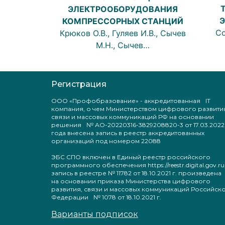
ЭЛЕКТРООБОРУДОВАНИЯ
КОМПРЕССОРНЫХ СТАНЦИЙ
Со
Крюков О.В., Гуляев И.В., Сычев
М.Н., Сычев…
Регистрация
ООО «Профобразование» - аккредитованная IT
компания, о чем Министерством цифрового развити
связи и массовых коммуникаций РФ на основании
решения № АО-20220316-3829208820-3 от 17.03.2022
года внесена запись в реестр аккредитованных
организаций под номером 22088
ЭБС СПО включен в Единый реестр российского
программного обеспечения https://reestr.digital.gov.ru
запись в реестре № 11782 от 18.10.2021 г. произведен
на основании приказа Министерства цифрового
развития, связи и массовых коммуникаций Российск
Федерации № 1078 от 18.10.2021 г.
Варианты подписок