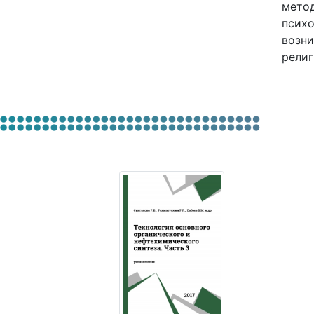
метод
психо
возни
религ