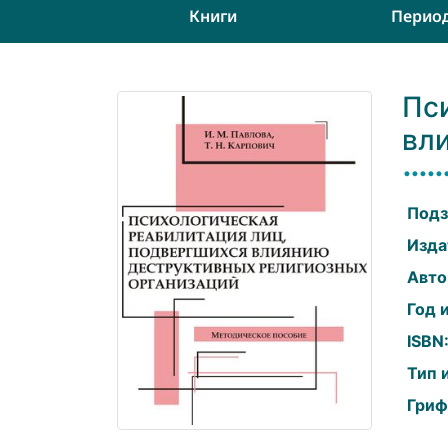
Книги
Перио
Пс
вл
Подз
Изда
Авто
Год 
ISBN
Тип 
Гриф