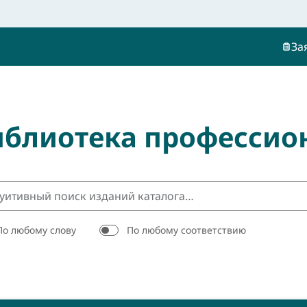
За
иблиотека профессио
По любому слову
По любому соответствию