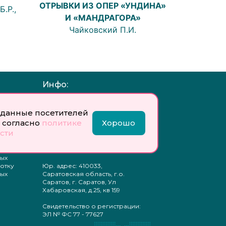
ОТРЫВКИ ИЗ ОПЕР «УНДИНА»
.Р.,
И «МАНДРАГОРА»
Чайковский П.И.
Инфо:
 обработку
Учредитель: Общество с
ых
ограниченной
данные посетителей
ответственностью
 согласно
политике
Хорошо
«Профобразование»
сти
ти
Главный редактор: Богатырева
те
Е. А.
ых
отку
Юр. адрес: 410033,
ых
Саратовская область, г.о.
Саратов, г. Саратов, Ул
Хабаровская, д.25, кв 159
Свидетельство о регистрации:
ЭЛ № ФС 77 - 77627