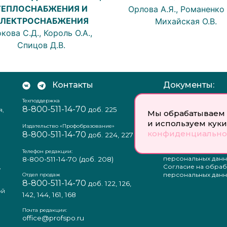
ТЕПЛОСНАБЖЕНИЯ И
Орлова А.Я., Романенко Б
ЭЛЕКТРОСНАБЖЕНИЯ
Михайская О.В.
кова С.Д., Король О.А.,
Спицов Д.В.
Контакты
Документы:
Техподдержка
Отзыв согласия на
8-800-511-14-70
доб. 225
я,
персональных данн
Мы обрабатываем 
Пользовательское
и используем куки
соглашение
Издательство «Профобразование»
конфиденциально
8-800-511-14-70
Политика
доб. 224, 227
конфиденциальнос
Положение о защи
Телефон редакции:
персональных данн
8-800-511-14-70
(доб. 208)
,
Согласие на обраб
а
персональных данн
Отдел продаж
8-800-511-14-70
доб. 122, 126,
ой
142, 144, 161, 168
Почта редакции:
office@profspo.ru