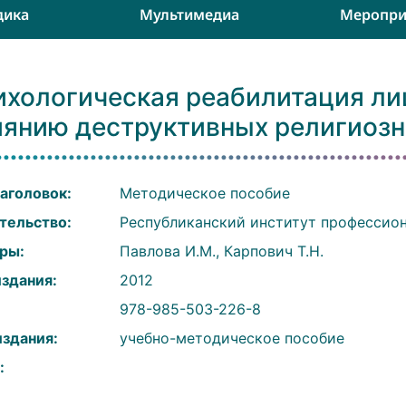
дика
Мультимедиа
Меропри
ихологическая реабилитация ли
иянию деструктивных религиозн
аголовок:
Методическое пособие
тельство:
Республиканский институт профессион
ры:
Павлова И.М., Карпович Т.Н.
издания:
2012
:
978-985-503-226-8
издания:
учебно-методическое пособие
: