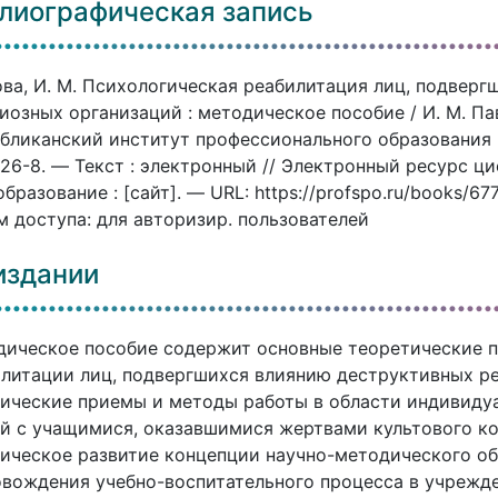
лиографическая запись
ва, И. М. Психологическая реабилитация лиц, подвер
иозных организаций : методическое пособие / И. М. Пав
бликанский институт профессионального образования (
26-8. — Текст : электронный // Электронный ресурс 
бразование : [сайт]. — URL: https://profspo.ru/books/6
 доступа: для авторизир. пользователей
издании
ическое пособие содержит основные теоретические п
литации лиц, подвергшихся влиянию деструктивных ре
ические приемы и методы работы в области индивиду
й с учащимися, оказавшимися жертвами культового к
ическое развитие концепции научно-методического об
вождения учебно-воспитательного процесса в учрежд